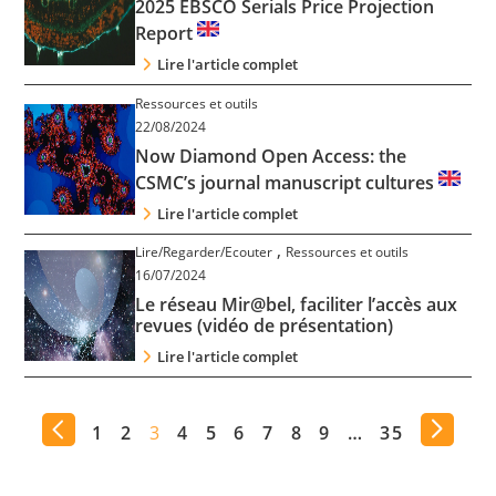
2025 EBSCO Serials Price Projection
Report
Lire l'article complet
Ressources et outils
22/08/2024
Now Diamond Open Access: the
CSMC’s journal manuscript cultures
Lire l'article complet
,
Lire/Regarder/Ecouter
Ressources et outils
16/07/2024
Le réseau Mir@bel, faciliter l’accès aux
revues (vidéo de présentation)
Lire l'article complet
1
2
3
4
5
6
7
8
9
…
35