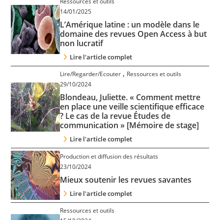
Ressources et outils
Contact
14/01/2025
L’Amérique latine : un modèle dans le
domaine des revues Open Access à but
Nous suivre
non lucratif
Lire l'article complet
,
Lire/Regarder/Ecouter
Ressources et outils
29/10/2024
Blondeau, Juliette. « Comment mettre
en place une veille scientifique efficace
? Le cas de la revue Études de
communication » [Mémoire de stage]
Lire l'article complet
Production et diffusion des résultats
23/10/2024
Mieux soutenir les revues savantes
Lire l'article complet
Ressources et outils