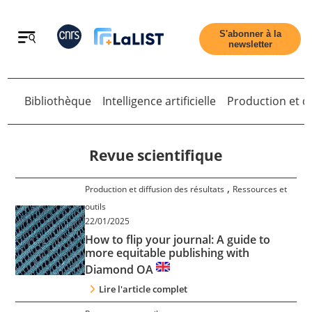
Retour
S'abonner à la
newsletter
Bibliothèque
Intelligence artificielle
Production et di
Retour
Revue scientifique
,
Production et diffusion des résultats
Ressources et
Accueil
outils
22/01/2025
How to flip your journal: A guide to
Tous les articles
more equitable publishing with
Diamond OA
Qui sommes nous ?
Lire l'article complet