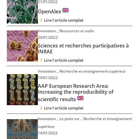
21/01/2022
Contact
OpenAlex
Lire l'article complet
Nous suivre
,
Innovation
Ressources et outils
20/01/2022
Sciences et recherches participatives à
INRAE
Lire l'article complet
,
Innovation
Recherche et enseignement supérieur
19/01/2022
AAP European Research Area:
Increasing the reproducibility of
scientific results
Lire l'article complet
,
,
Innovation
Le point sur
Recherche et enseignement
supérieur
14/01/2022