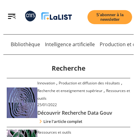
Retour
S'abonner à la
newsletter
Bibliothèque
Intelligence artificielle
Production et di
Retour
Recherche
,
,
Innovation
Production et diffusion des résultats
Accueil
,
Recherche et enseignement supérieur
Ressources et
outils
25/01/2022
Tous les articles
Découvrir Recherche Data Gouv
Lire l'article complet
Qui sommes nous ?
Ressources et outils