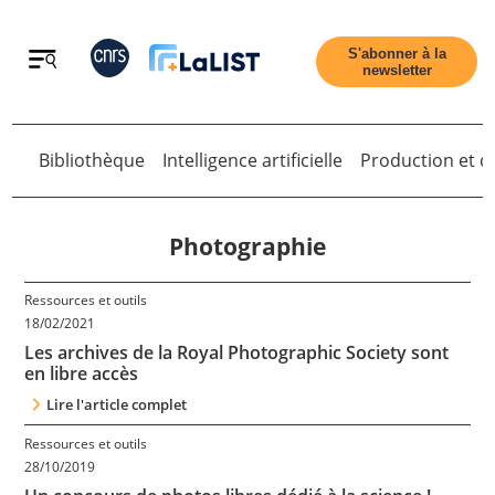
Retour
S'abonner à la
newsletter
Bibliothèque
Intelligence artificielle
Production et di
Retour
Photographie
Ressources et outils
Accueil
18/02/2021
Les archives de la Royal Photographic Society sont
en libre accès
Tous les articles
Lire l'article complet
Ressources et outils
Qui sommes nous ?
28/10/2019