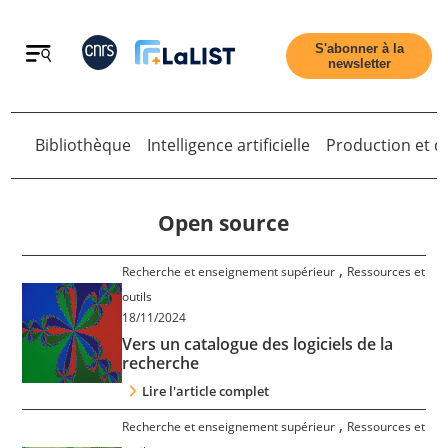
Retour
S'abonner à la
newsletter
Bibliothèque
Intelligence artificielle
Production et di
Retour
Open source
,
Recherche et enseignement supérieur
Ressources et
Accueil
outils
18/11/2024
Vers un catalogue des logiciels de la
Tous les articles
recherche
Lire l'article complet
Qui sommes nous ?
,
Recherche et enseignement supérieur
Ressources et