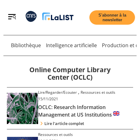
Retour
S'abonner à la
newsletter
Bibliothèque
Intelligence artificielle
Production et di
Retour
Online Computer Library
Center (OCLC)
Accueil
,
Lire/Regarder/Ecouter
Ressources et outils
15/11/2021
OCLC: Research Information
Tous les articles
Management at US Institutions
Lire l'article complet
Qui sommes nous ?
Ressources et outils