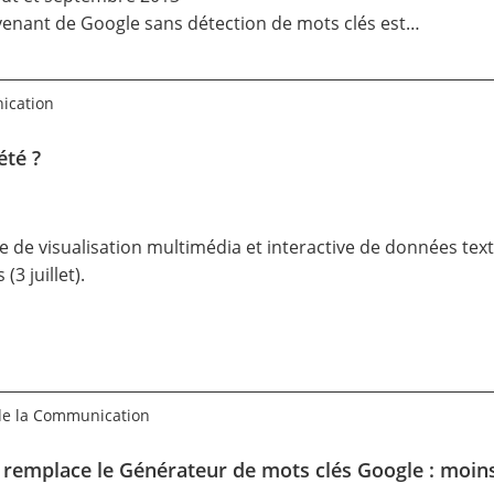
ovenant de Google sans détection de mots clés est…
nication
été ?
me de visualisation multimédia et interactive de données texte,
s
(3 juillet).
 de la Communication
és remplace le Générateur de mots clés Google : moins