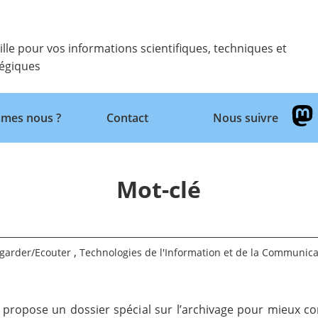
ille pour vos informations scientifiques, techniques et
tégiques
mes nous ?
Contact
Nous suivre
Retour
Mot-clé
,
egarder/Ecouter
Technologies de l'Information et de la Communica
 propose un dossier spécial sur l’archivage pour mieux c