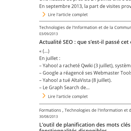
En septembre 2013, la part de visites pr
Lire l'article complet
Technologies de l'Information et de la Commu
03/09/2013
Actualité SEO : que s’est-il passé cet 
« (…)
En juillet :
– Yahoo!
a racheté Qwiki
(3 juillet), systè
– Google a
réagencé ses Webmaster Tool
– Yahoo! a
tué AltaVista
(8 juillet).
– Le
Graph Search de…
Lire l'article complet
,
Formations
Technologies de l'Information et
30/08/2013
L’outil de planification des mots cl
fonctionnalités disponibles