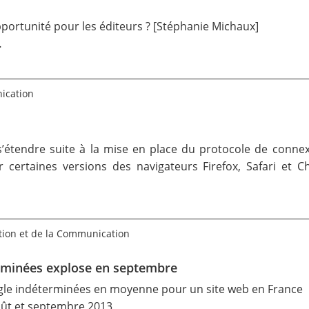
portunité pour les éditeurs ?
[Stéphanie Michaux]
…
nication
e s’étendre suite à la mise en place du protocole de conn
ur certaines versions des navigateurs Firefox, Safari et
tion et de la Communication
erminées explose en septembre
gle indéterminées en moyenne pour un site web en France
oût et septembre 2013