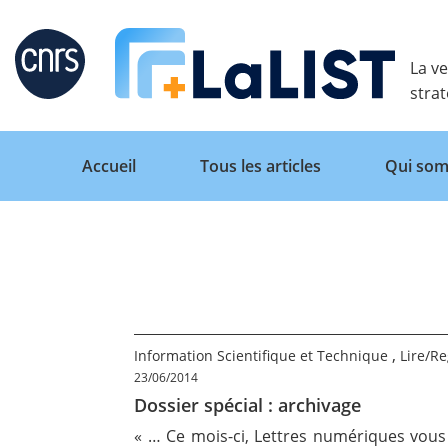
Retour
La ve
stra
Accueil
Tous les articles
Qui som
Accueil
Tous les articles
,
Information Scientifique et Technique
Lire/R
23/06/2014
Dossier spécial : archivage
Qui sommes nous ?
« … Ce mois-ci, Lettres numériques vous