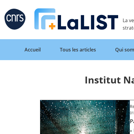
Retour
La ve
stra
Accueil
Tous les articles
Qui som
Institut N
Accueil
Tous les articles
Re
01
P
Qui sommes nous ?
«