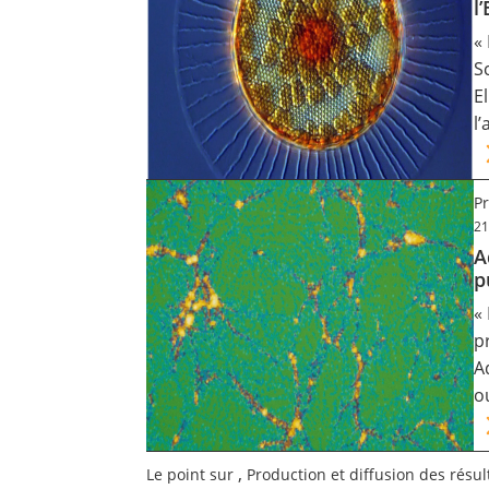
l
«
S
E
l
Pr
21
A
p
«
pr
A
o
,
Le point sur
Production et diffusion des résul