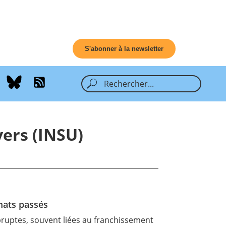
S'abonner à la newsletter
vers (INSU)
mats passés
abruptes, souvent liées au franchissement