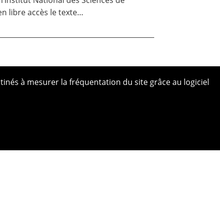
l’
Institut National des Sciences de
n libre accès le texte…
tinés à mesurer la fréquentation du site grâce au logiciel
 site