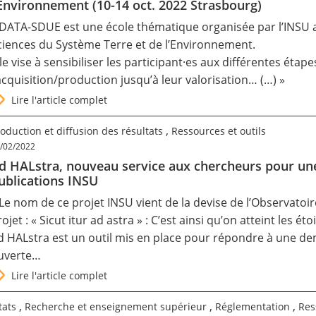
’Environnement (10-14 oct. 2022 Strasbourg)
 DATA-SDUE est une école thématique organisée par l’INSU 
ciences du Système Terre et de l’Environnement.
lle vise à sensibiliser les participant·es aux différentes éta
’acquisition/production jusqu’à leur valorisation… (…) »
Lire l'article complet
,
oduction et diffusion des résultats
Ressources et outils
/02/2022
d HALstra, nouveau service aux chercheurs pour une 
ublications INSU
 Le nom de ce projet INSU vient de la devise de l’Observatoir
ojet : « Sicut itur ad astra » : C’est ainsi qu’on atteint les étoi
d HALstra est un outil mis en place pour répondre à une de
uverte…
Lire l'article complet
,
,
,
tats
Recherche et enseignement supérieur
Réglementation
Res