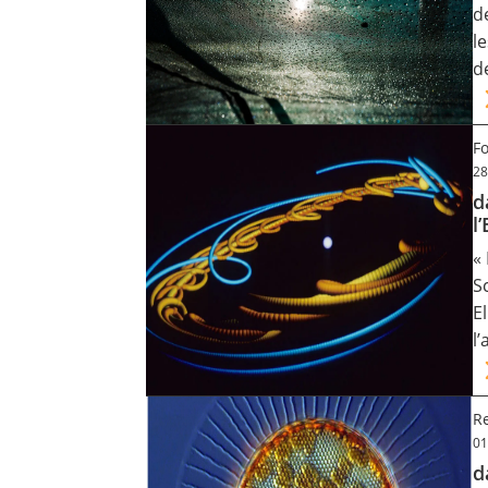
d
Contact
l
d
Nous suivre
F
28
d
l
«
S
E
l
Re
01
d