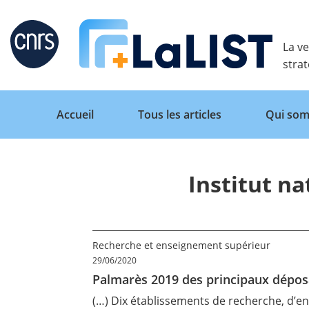
Retour
La ve
stra
Accueil
Tous les articles
Qui som
Institut na
Accueil
Tous les articles
Recherche et enseignement supérieur
29/06/2020
Palmarès 2019 des principaux déposa
Qui sommes nous ?
(…) Dix établissements de recherche, d’e