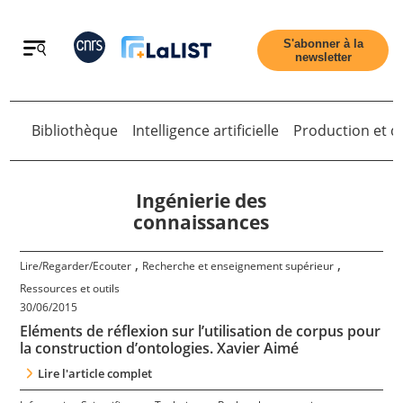
Retour
S'abonner à la
newsletter
Bibliothèque
Intelligence artificielle
Production et di
Retour
Ingénierie des
connaissances
Accueil
,
,
Lire/Regarder/Ecouter
Recherche et enseignement supérieur
Ressources et outils
30/06/2015
Tous les articles
Eléments de réflexion sur l’utilisation de corpus pour
la construction d’ontologies. Xavier Aimé
Qui sommes nous ?
Lire l'article complet