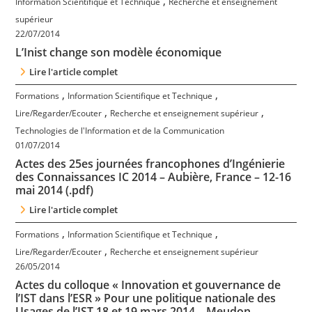
,
Information Scientifique et Technique
Recherche et enseignement
Contact
supérieur
22/07/2014
Nous suivre
L’Inist change son modèle économique
Lire l'article complet
,
,
Formations
Information Scientifique et Technique
,
,
Lire/Regarder/Ecouter
Recherche et enseignement supérieur
Technologies de l'Information et de la Communication
01/07/2014
Actes des 25es journées francophones d’Ingénierie
des Connaissances IC 2014 – Aubière, France – 12-16
mai 2014 (.pdf)
Lire l'article complet
,
,
Formations
Information Scientifique et Technique
,
Lire/Regarder/Ecouter
Recherche et enseignement supérieur
26/05/2014
Actes du colloque « Innovation et gouvernance de
l’IST dans l’ESR » Pour une politique nationale des
Usages de l’IST 18 et 19 mars 2014 – Meudon