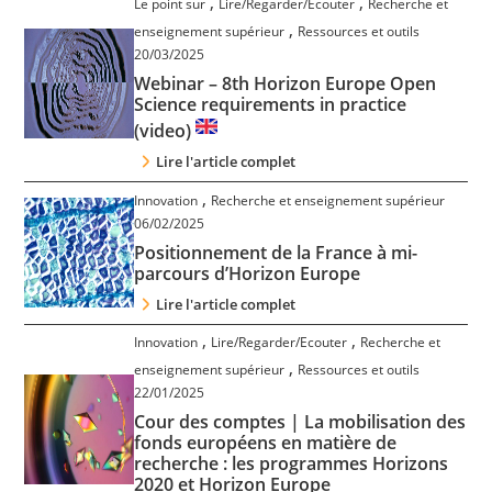
,
,
Le point sur
Lire/Regarder/Ecouter
Recherche et
,
enseignement supérieur
Ressources et outils
20/03/2025
Webinar – 8th Horizon Europe Open
Science requirements in practice
(video)
Lire l'article complet
,
Innovation
Recherche et enseignement supérieur
06/02/2025
Positionnement de la France à mi-
parcours d’Horizon Europe
Lire l'article complet
,
,
Innovation
Lire/Regarder/Ecouter
Recherche et
,
enseignement supérieur
Ressources et outils
22/01/2025
Cour des comptes | La mobilisation des
fonds européens en matière de
recherche : les programmes Horizons
2020 et Horizon Europe