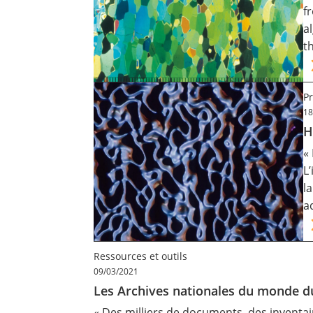
f
Contact
a
t
Nous suivre
Pr
18
H
«
L
l
a
Ressources et outils
09/03/2021
Les Archives nationales du monde du 
« Des milliers de documents, des inventair