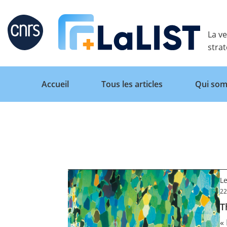
Retour
La ve
stra
Accueil
Tous les articles
Qui som
Accueil
Tous les articles
Le
22
T
Qui sommes nous ?
«