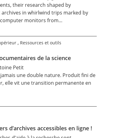
ents, their research shaped by
t archives in whirlwind trips marked by
on computer monitors from…
,
upérieur
Ressources et outils
documentaires de la science
ntoine
Petit
 jamais une double nature. Produit fini de
r, elle vit une transition permanente en
rs d’archives accessibles en ligne !
iches d’aide à la recherche sont