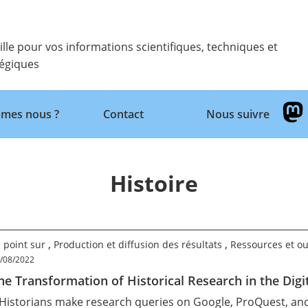
ille pour vos informations scientifiques, techniques et
tégiques
mes nous ?
Contact
Nous suivre
Retour
Histoire
,
,
 point sur
Production et diffusion des résultats
Ressources et ou
/08/2022
he Transformation of Historical Research in the Digi
 Historians make research queries on Google, ProQuest, and