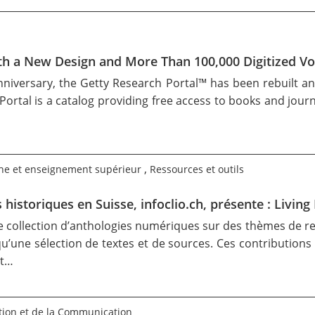
th a New Design and More Than 100,000 Digitized V
nniversary, the
Getty Research Portal
™ has been rebuilt an
he Portal is a catalog providing free access to books and jou
,
he et enseignement supérieur
Ressources et outils
 historiques en Suisse, infoclio.ch, présente : Livin
e collection d’anthologies numériques sur des thèmes de re
 qu’une sélection de textes et de sources. Ces contributions
nt…
tion et de la Communication