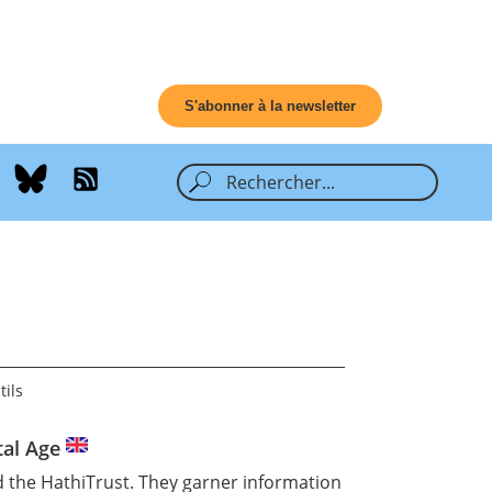
S'abonner à la newsletter
tils
tal Age
 the HathiTrust. They garner information