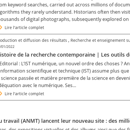
rom keyword searches, carried out across millions of docum
lgorithms they rarely understand. Historians often then visi
housands of digital photographs, subsequently explored 
Lire l'article complet
,
oduction et diffusion des résultats
Recherche et enseignement s
/01/2022
istoire de la recherche contemporaine | Les outils 
 Editorial : L’IST numérique, un nouvel ordre des choses ? A
’information scientifique et technique (IST) assume plus que
a science passée et matière première de la science en deveni
déquation avec le numérique. Ses…
Lire l'article complet
travail (ANMT) lancent leur nouveau site : des millie
es, des expositions virtuelles et des albums ainsi que des f