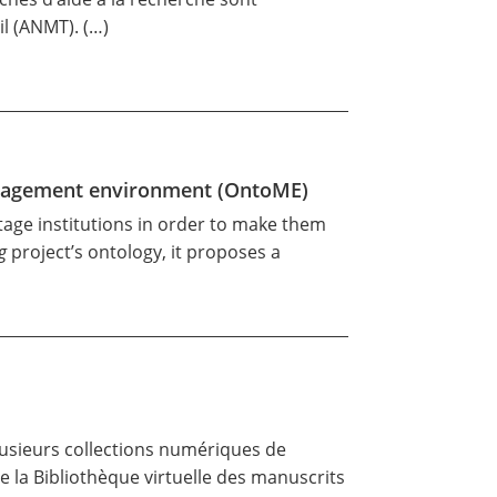
il (ANMT)
. (…)
 management environment (OntoME)
itage institutions in order to make them
g
project’s ontology, it proposes a
plusieurs collections numériques de
e la Bibliothèque virtuelle des manuscrits