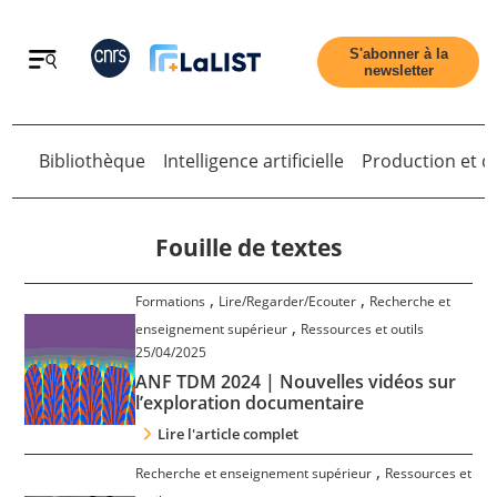
Retour
S'abonner à la
newsletter
Bibliothèque
Intelligence artificielle
Production et di
Retour
Fouille de textes
,
,
Formations
Lire/Regarder/Ecouter
Recherche et
Accueil
,
enseignement supérieur
Ressources et outils
25/04/2025
ANF TDM 2024 | Nouvelles vidéos sur
Tous les articles
l’exploration documentaire
Lire l'article complet
Qui sommes nous ?
,
Recherche et enseignement supérieur
Ressources et