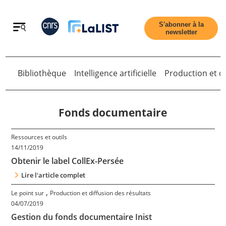
Retour
S'abonner à la
newsletter
Bibliothèque
Intelligence artificielle
Production et di
Retour
Fonds documentaire
Ressources et outils
Accueil
14/11/2019
Obtenir le label CollEx-Persée
Tous les articles
Lire l'article complet
,
Le point sur
Production et diffusion des résultats
04/07/2019
Qui sommes nous ?
Gestion du fonds documentaire Inist