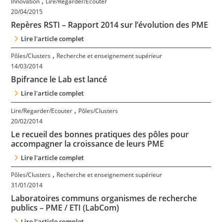
,
Innovation
Lire/Regarder/Ecouter
Contact
20/04/2015
Repères RSTI – Rapport 2014 sur l’évolution des PME
Nous suivre
Lire l'article complet
,
Pôles/Clusters
Recherche et enseignement supérieur
14/03/2014
Bpifrance le Lab est lancé
Lire l'article complet
,
Lire/Regarder/Ecouter
Pôles/Clusters
20/02/2014
Le recueil des bonnes pratiques des pôles pour
accompagner la croissance de leurs PME
Lire l'article complet
,
Pôles/Clusters
Recherche et enseignement supérieur
31/01/2014
Laboratoires communs organismes de recherche
publics – PME / ETI (LabCom)
Lire l'article complet