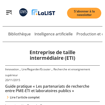
Retour
S'abonner à la
newsletter
Bibliothèque
Intelligence artificielle
Production et di
Retour
Entreprise de taille
intermédiaire (ETI)
Accueil
,
,
Innovation
Lire/Regarder/Ecouter
Recherche et enseignement
supérieur
20/11/2015
Tous les articles
Guide pratique « Les partenariats de recherche
entre PME-ETI et laboratoires publics »
Qui sommes nous ?
Lire l'article complet