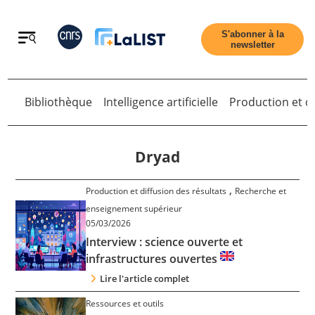
Retour
S'abonner à la
newsletter
Retour
Bibliothèque
Intelligence artificielle
Production et di
Dryad
,
Production et diffusion des résultats
Recherche et
Accueil
enseignement supérieur
05/03/2026
Interview : science ouverte et
Tous les articles
infrastructures ouvertes
Lire l'article complet
Qui sommes nous ?
Ressources et outils