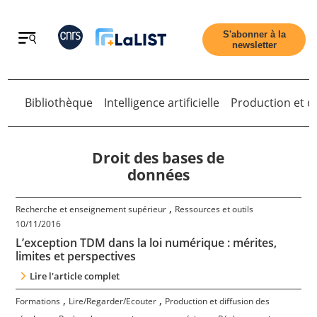
Retour
S'abonner à la
newsletter
Bibliothèque
Intelligence artificielle
Production et di
Retour
Droit des bases de
données
Accueil
,
Recherche et enseignement supérieur
Ressources et outils
10/11/2016
L’exception TDM dans la loi numérique : mérites,
Tous les articles
limites et perspectives
Lire l'article complet
Qui sommes nous ?
,
,
Formations
Lire/Regarder/Ecouter
Production et diffusion des