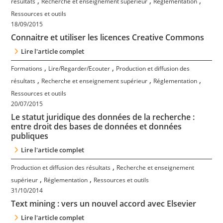
,
,
,
résultats
Recherche et enseignement supérieur
Réglementation
Contact
Ressources et outils
18/09/2015
Nous suivre
Connaitre et utiliser les licences Creative Commons
Lire l'article complet
,
,
Formations
Lire/Regarder/Ecouter
Production et diffusion des
,
,
,
résultats
Recherche et enseignement supérieur
Réglementation
Ressources et outils
20/07/2015
Le statut juridique des données de la recherche :
entre droit des bases de données et données
publiques
Lire l'article complet
,
Production et diffusion des résultats
Recherche et enseignement
,
,
supérieur
Réglementation
Ressources et outils
31/10/2014
Text mining : vers un nouvel accord avec Elsevier
Lire l'article complet