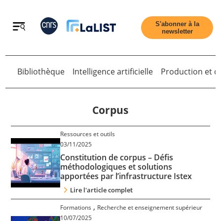
Retour
S'abonner à la
newsletter
Bibliothèque
Intelligence artificielle
Production et di
Retour
Corpus
Ressources et outils
Accueil
03/11/2025
Constitution de corpus – Défis
méthodologiques et solutions
Tous les articles
apportées par l’infrastructure Istex
Lire l'article complet
Qui sommes nous ?
,
Formations
Recherche et enseignement supérieur
10/07/2025