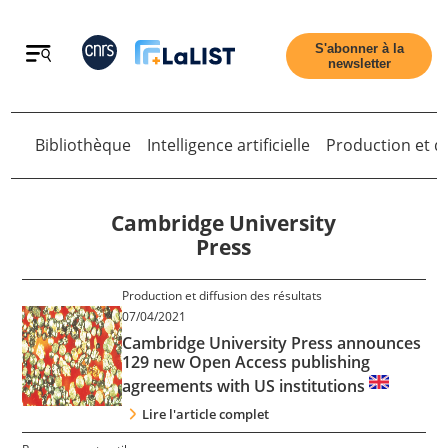
Retour
S'abonner à la
newsletter
Bibliothèque
Intelligence artificielle
Production et di
Retour
Cambridge University
Press
Accueil
Production et diffusion des résultats
07/04/2021
Cambridge University Press announces
Tous les articles
129 new Open Access publishing
agreements with US institutions
Qui sommes nous ?
Lire l'article complet