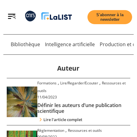
Retour
S'abonner à la
newsletter
Bibliothèque
Intelligence artificielle
Production et di
Retour
Auteur
,
,
Formations
Lire/Regarder/Ecouter
Ressources et
Accueil
outils
11/04/2023
Définir les auteurs d’une publication
Tous les articles
scientifique
Lire l'article complet
Qui sommes nous ?
,
Réglementation
Ressources et outils
09/08/2022