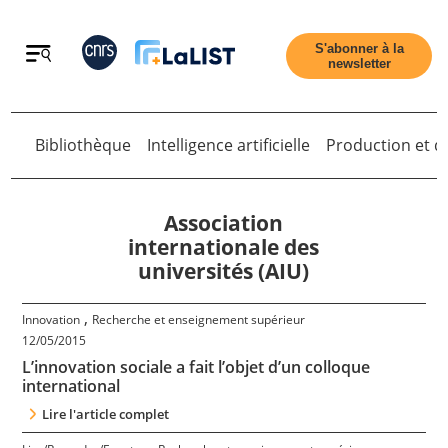
Retour
S'abonner à la
newsletter
Retour
Bibliothèque
Intelligence artificielle
Production et di
Association
internationale des
universités (AIU)
Accueil
,
Innovation
Recherche et enseignement supérieur
12/05/2015
Tous les articles
L’innovation sociale a fait l’objet d’un colloque
international
Qui sommes nous ?
Lire l'article complet
,