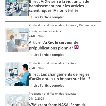
Billet : ArXiv serre la vis : un an de
Contact
bannissement pour les articles
scientifiques IA non vérifiés
Lire l'article complet
Nous suivre
,
Production et diffusion des résultats
Recherche et
enseignement supérieur
24/03/2026
Article : ArXiv, le serveur de
prépublications pionnier
Lire l'article complet
Production et diffusion des résultats
20/03/2026
Billet : Les changements de règles
d’arXiv ont-ils un impact sur HAL ?
Lire l'article complet
Production et diffusion des résultats
04/12/2025
$7M grant from NASA, Schmidt