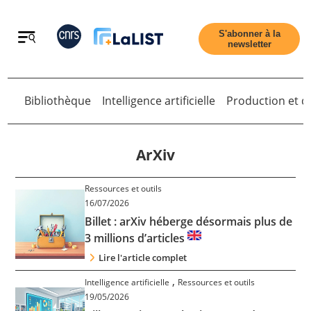
Retour
S'abonner à la
newsletter
Bibliothèque
Intelligence artificielle
Production et di
Retour
ArXiv
Ressources et outils
Accueil
16/07/2026
Billet : arXiv héberge désormais plus de
3 millions d’articles
Tous les articles
Lire l'article complet
,
Qui sommes nous ?
Intelligence artificielle
Ressources et outils
19/05/2026