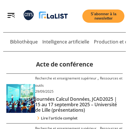
Retour
S'abonner à la
newsletter
Bibliothèque
Intelligence artificielle
Production et di
Retour
Acte de conférence
,
Recherche et enseignement supérieur
Ressources et
Accueil
outils
29/09/2025
Journées Calcul Données, JCAD2025 |
Tous les articles
15 au 17 septembre 2025 – Université
de Lille (présentations)
Qui sommes nous ?
Lire l'article complet
,
Recherche et enseignement supérieur
Ressources et