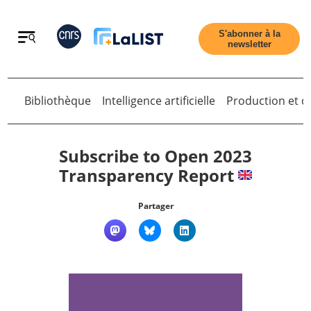
Retour
S'abonner à la
newsletter
Bibliothèque
Intelligence artificielle
Production et di
Retour
Subscribe to Open 2023
Transparency Report
Accueil
Partager
Tous les articles
Qui sommes nous ?