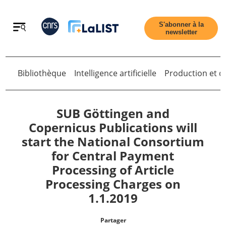
Retour
S'abonner à la
newsletter
Bibliothèque
Intelligence artificielle
Production et di
Retour
SUB Göttingen and
Copernicus Publications will
start the National Consortium
Accueil
for Central Payment
Processing of Article
Tous les articles
Processing Charges on
1.1.2019
Qui sommes nous ?
Partager