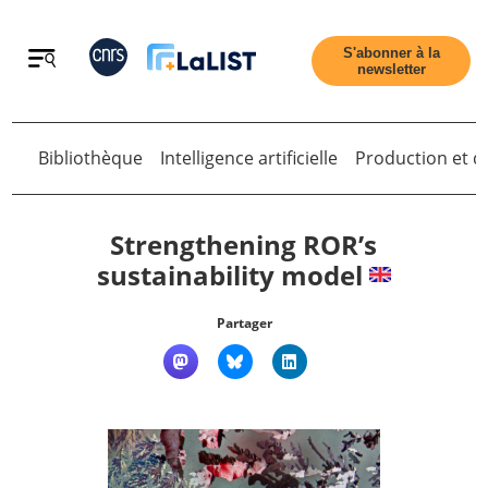
Retour
S'abonner à la
newsletter
Bibliothèque
Intelligence artificielle
Production et di
Retour
Strengthening ROR’s
sustainability model
Accueil
Partager
Tous les articles
Qui sommes nous ?