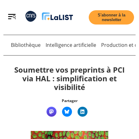
Retour
S'abonner à la
newsletter
Bibliothèque
Intelligence artificielle
Production et di
Retour
Soumettre vos preprints à PCI
via HAL : simplification et
visibilité
Accueil
Partager
Tous les articles
Qui sommes nous ?