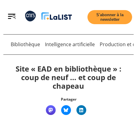
Retour
S'abonner à la
newsletter
Bibliothèque
Intelligence artificielle
Production et di
Retour
Site « EAD en bibliothèque » :
coup de neuf … et coup de
chapeau
Accueil
Partager
Tous les articles
Qui sommes nous ?