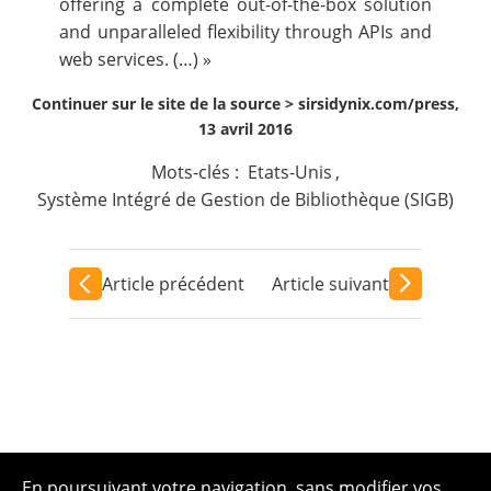
offering a complete out-of-the-box solution
and unparalleled flexibility through APIs and
web services. (…) »
Continuer sur le site de la source >
sirsidynix.com/press,
13 avril 2016
Mots-clés :
Etats-Unis
,
Système Intégré de Gestion de Bibliothèque (SIGB)
Article précédent
Article suivant
En poursuivant votre navigation, sans modifier vos