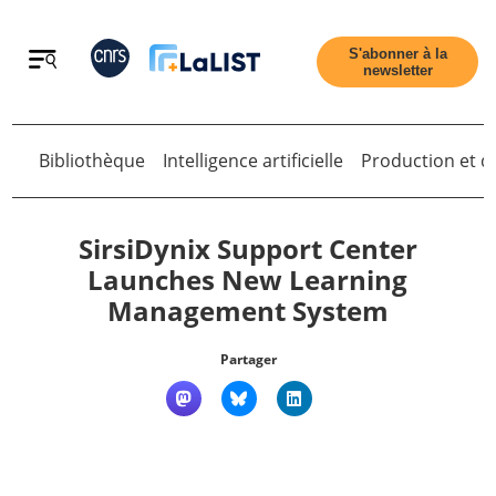
Retour
S'abonner à la
newsletter
Bibliothèque
Intelligence artificielle
Production et di
Retour
SirsiDynix Support Center
Launches New Learning
Management System
Accueil
Partager
Tous les articles
Qui sommes nous ?