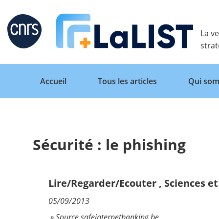
Retour
La ve
stra
Accueil
Tous les articles
Qui som
Sécurité : le phishing
Accueil
Tous les articles
Lire/Regarder/Ecouter
,
Sciences et
05/09/2013
Qui sommes nous ?
» Source safeinternetbanking.be