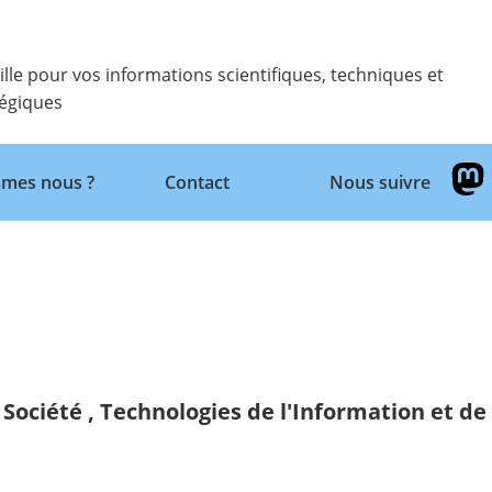
ille pour vos informations scientifiques, techniques et
tégiques
mes nous ?
Contact
Nous suivre
Retour
 Société
,
Technologies de l'Information et d