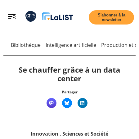
Retour
S'abonner à la
newsletter
Retour
Bibliothèque
Intelligence artificielle
Production et di
Se chauffer grâce à un data
center
Accueil
Partager
Tous les articles
Qui sommes nous ?
Innovation
,
Sciences et Société