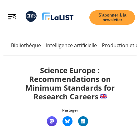
Retour
S'abonner à la
newsletter
Bibliothèque
Intelligence artificielle
Production et di
Retour
Science Europe :
Recommendations on
Minimum Standards for
Accueil
Research Careers
Tous les articles
Partager
Qui sommes nous ?