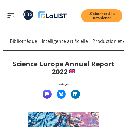
Retour
S'abonner à la
newsletter
Retour
Bibliothèque
Intelligence artificielle
Production et di
Science Europe Annual Report
2022
Accueil
Partager
Tous les articles
Qui sommes nous ?