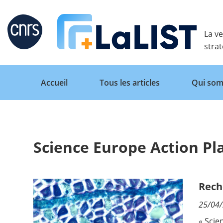
Retour
La ve
stra
Accueil
Tous les articles
Qui som
Science Europe Action P
Accueil
Tous les articles
Rech
25/04
Qui sommes nous ?
« Scie