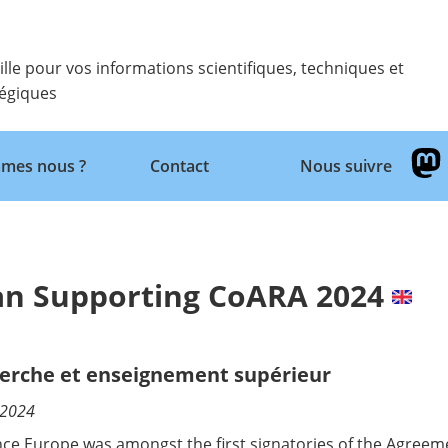
ille pour vos informations scientifiques, techniques et
tégiques
Retour
mes nous ?
Contact
Nous suivre
lan Supporting CoARA 2024
erche et enseignement supérieur
/2024
nce Europe was amongst the first signatories of the Agree