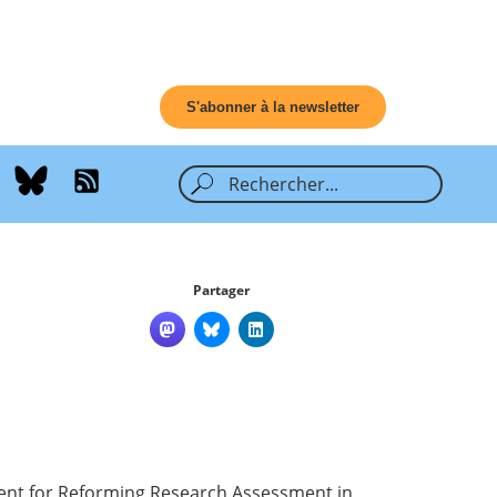
S'abonner à la newsletter
Partager
ment for Reforming Research Assessment in