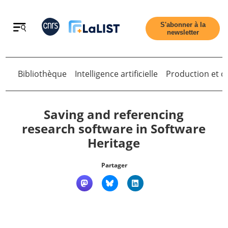
Retour
S'abonner à la
newsletter
Retour
Bibliothèque
Intelligence artificielle
Production et di
Saving and referencing
research software in Software
Heritage
Accueil
Partager
Tous les articles
Qui sommes nous ?