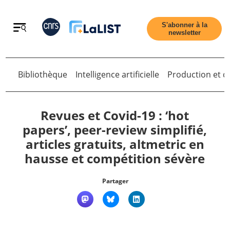
Retour
S'abonner à la
newsletter
Bibliothèque
Intelligence artificielle
Production et di
Retour
Revues et Covid-19 : ‘hot
papers’, peer-review simplifié,
articles gratuits, altmetric en
Accueil
hausse et compétition sévère
Tous les articles
Partager
Qui sommes nous ?