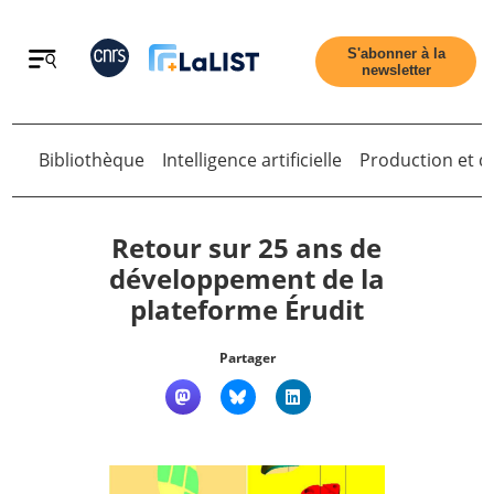
Retour
S'abonner à la
newsletter
Bibliothèque
Intelligence artificielle
Production et di
Retour
Retour sur 25 ans de
développement de la
plateforme Érudit
Accueil
Partager
Tous les articles
Qui sommes nous ?