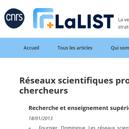
Retour
La ve
stra
Accueil
Tous les articles
Qui som
Réseaux scientifiques pr
Accueil
chercheurs
Tous les articles
Recherche et enseignement supéri
18/01/2013
Qui sommes nous ?
« … Fournier, Dominique. Les réseaux scien