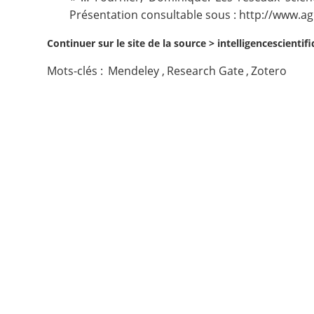
Présentation consultable sous :
http://www.ag
Contact
Continuer sur le site de la source >
intelligencescienti
Nous suivre
Mots-clés :
Mendeley
,
Research Gate
,
Zotero