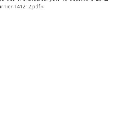
urnier-141212.pdf
»