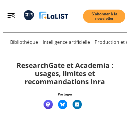
Retour
S'abonner à la
newsletter
Retour
Bibliothèque
Intelligence artificielle
Production et di
ResearchGate et Academia :
usages, limites et
recommandations Inra
Accueil
Partager
Tous les articles
Qui sommes nous ?