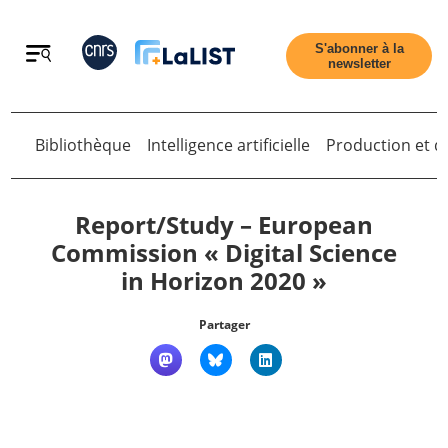
Retour
S'abonner à la
newsletter
Retour
Bibliothèque
Intelligence artificielle
Production et di
Report/Study – European
Commission « Digital Science
in Horizon 2020 »
Accueil
Partager
Tous les articles
Qui sommes nous ?