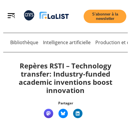
Retour
S'abonner à la
newsletter
Bibliothèque
Intelligence artificielle
Production et di
Retour
Repères RSTI – Technology
transfer: Industry-funded
academic inventions boost
Accueil
innovation
Tous les articles
Partager
Qui sommes nous ?