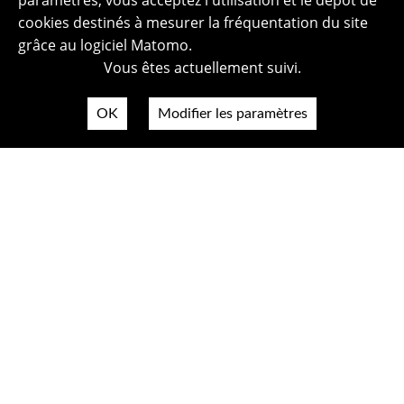
paramètres, vous acceptez l'utilisation et le dépôt de
cookies destinés à mesurer la fréquentation du site
grâce au logiciel Matomo.
Vous êtes actuellement suivi.
OK
Modifier les paramètres
Plan du site
Politique de confidentialité
Mentions légales
Crédits photos
Accessibilité