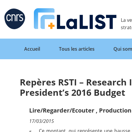
Retour
La ve
stra
Accueil
Tous les articles
Qui som
Repères RSTI – Research I
Accueil
President’s 2016 Budget
Tous les articles
Lire/Regarder/Ecouter
,
Production 
17/03/2015
Qui sommes nous ?
« … Ce montant, qui représente une hausse d