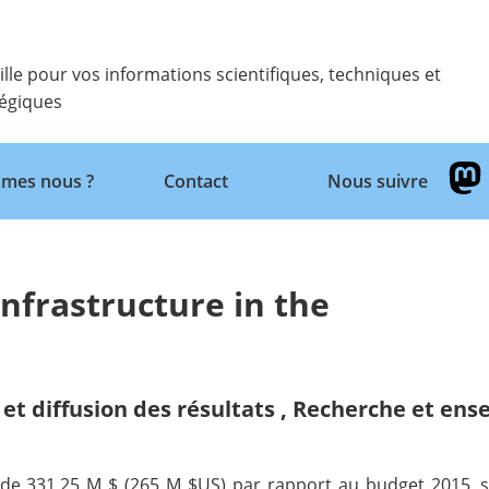
ille pour vos informations scientifiques, techniques et
tégiques
Retour
mes nous ?
Contact
Nous suivre
nfrastructure in the
et diffusion des résultats
,
Recherche et ens
e 331,25 M $ (265 M $US) par rapport au budget 2015, sera