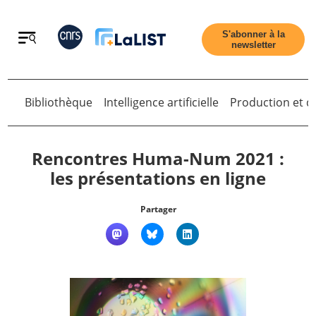
Retour
S'abonner à la
newsletter
Retour
Bibliothèque
Intelligence artificielle
Production et di
Rencontres Huma-Num 2021 :
les présentations en ligne
Accueil
Partager
Tous les articles
Qui sommes nous ?