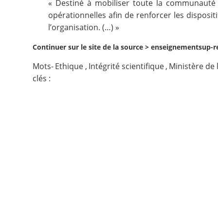
« Destiné à mobiliser toute la communauté 
opérationnelles afin de renforcer les disposit
Contact
l’organisation. (…) »
Nous suivre
Continuer sur le site de la source >
enseignementsup-rec
Mots-
Ethique
,
Intégrité scientifique
,
Ministère de 
clés :