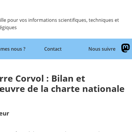
ille pour vos informations scientifiques, techniques et
tégiques
Retour
mes nous ?
Contact
Nous suivre
re Corvol : Bilan et
œuvre de la charte nationale
eur