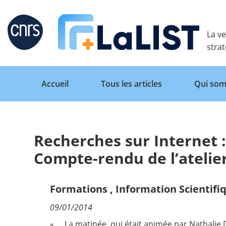
Retour
La ve
stra
Accueil
Tous les articles
Qui som
Recherches sur Internet : 
Accueil
Compte-rendu de l’atelier
Tous les articles
Formations
,
Information Scientifi
09/01/2014
Qui sommes nous ?
« … La matinée, qui était animée par Nathalie 