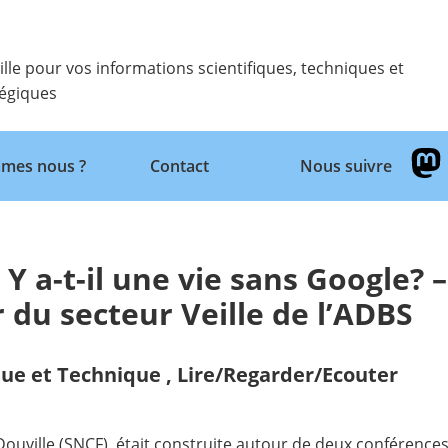
ille pour vos informations scientifiques, techniques et
tégiques
Retour
mes nous ?
Contact
Nous suivre
Y a-t-il une vie sans Google? –
 du secteur Veille de l’ADBS
que et Technique
,
Lire/Regarder/Ecouter
Douville (SNCF), était construite autour de deux conférences