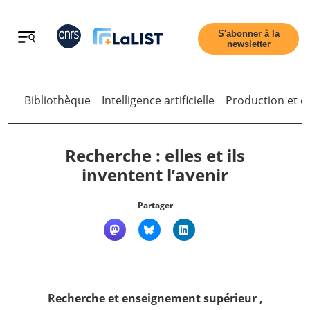
Retour
S'abonner à la
newsletter
Bibliothèque
Intelligence artificielle
Production et di
Retour
Recherche : elles et ils
inventent l’avenir
Accueil
Partager
Tous les articles
Qui sommes nous ?
Recherche et enseignement supérieur
,