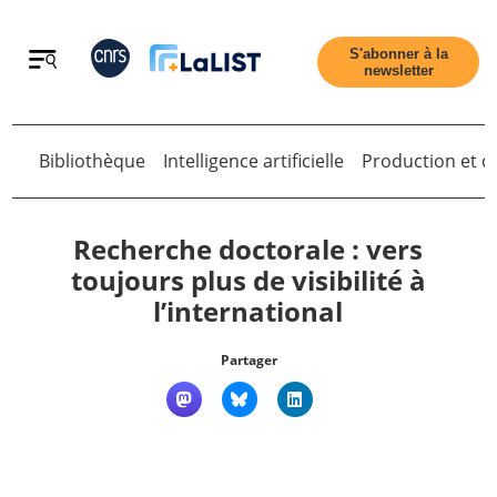
Retour
S'abonner à la
newsletter
Bibliothèque
Intelligence artificielle
Production et di
Retour
Recherche doctorale : vers
toujours plus de visibilité à
l’international
Accueil
Partager
Tous les articles
Qui sommes nous ?