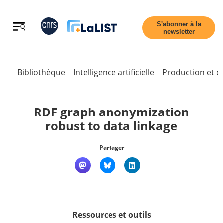
Retour
S'abonner à la
newsletter
Retour
Bibliothèque
Intelligence artificielle
Production et di
RDF graph anonymization
robust to data linkage
Accueil
Partager
Tous les articles
Qui sommes nous ?
Ressources et outils