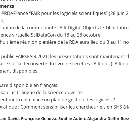
ements
r #RDAFrance “FAIR pour les logiciels scientifiques” (28 juin
e)
éunion de la communauté FAIR Digital Objects le 14 octobre
ence virtuelle SciDataCon du 18 au 28 octobre
-huitième réunion plénière de la RDA aura lieu du 3 au 11 
r public FAIRsFAIR 2021: les présentations sont maintenant 
ire sur la découverte du livre de recettes FAIRplus (FAIRpl
enant disponibles
s
are disponible en français
saurus trilingue de la science ouverte
t mettre en place un plan de gestion des logiciels ?
pratique : Comment sensibiliser les chercheur.e.s en SHS à l
main David, Françoise Genova, Sophie Aubin, Alejandra Delfin-Ros