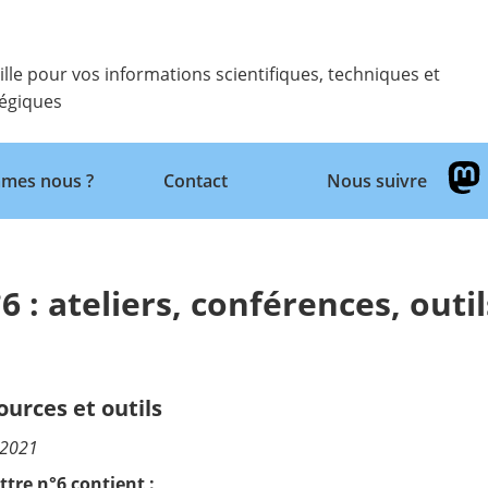
ille pour vos informations scientifiques, techniques et
tégiques
Retour
mes nous ?
Contact
Nous suivre
6 : ateliers, conférences, outil
ources et outils
/2021
ettre n°6 contient :