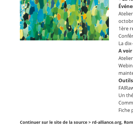
Évén
Contact
Atelie
octobr
Nous suivre
1ère r
Confér
La dix
A voir
Atelie
Webina
maint
Outil
FAIRaw
Un thé
Commen
Fiche 
Continuer sur le site de la source >
rd-alliance.org, Ro