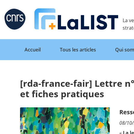
Retour
La ve
stra
Accueil
Tous les articles
Qui som
[rda-france-fair] Lettre n°
Accueil
et fiches pratiques
Tous les articles
Ress
08/10
Qui sommes nous ?
«
La l