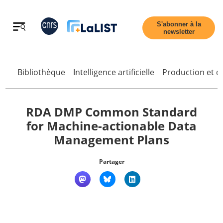
Retour
S'abonner à la
newsletter
Bibliothèque
Intelligence artificielle
Production et di
Retour
RDA DMP Common Standard
for Machine-actionable Data
Management Plans
Accueil
Partager
Tous les articles
Qui sommes nous ?