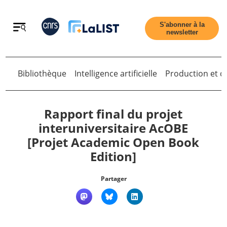
Retour
S'abonner à la
newsletter
Bibliothèque
Intelligence artificielle
Production et di
Retour
Rapport final du projet
interuniversitaire AcOBE
[Projet Academic Open Book
Accueil
Edition]
Tous les articles
Partager
Qui sommes nous ?